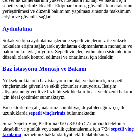
Güvenlik kameralarının yüksek noktalara montajı ve bakımı için
sepetli vinçlerimiz idealdir. Ekipmanlarımız, güvenlik kameralarının
yerleştirilmesi ve düzenli bakımının yapılması sırasında maksimum
erişim ve güvenlik sağlar.
Aydınlatma
Sokak ve bina aydınlatma işlerinde sepetli vinçlerimiz ile yüksek
noktalara erişim sağlayarak aydınlatma ekipmanlarının montajını ve
bakımını kolaylaştırıyoruz. Sepetli vinçler, aydınlatma sistemlerinin
düzenli olarak kontrol edilmesi ve onarılması için idealdir.
Baz İstasyonu Montajı ve Bakımı
Yüksek noktalarda baz istasyonu montajı ve bakımı için sepetli
vinçlerimizle güvenli ve etkili çözümler sunuyoruz. İletişim
altyapısının güvenli ve hızlı bir şekilde kurulması ve düzenli bakımı
için ideal çözümler sunmaktayız.
Bu sektörlerde çalışmalarınız için ihtiyaç duyabileceğiniz çeşitli
uzunluklarda
sepetli vinçlerimiz
bulunmaktadır.
Sürat Sepetli Vinç Platforma 0505 330 46 57 numaralı telefonla
ulaşabilir ve günlük veya saatlik çalışmalarınız için 7/24
sepetli vinç
kiralama
hizmetimiz hakkında fiyat teklifi alabilirsiniz.