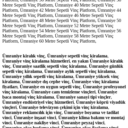
Metre Sepetli Vinç Platform,
Ümraniye 40 Metre Sepetli Vinç
Platform,
Ümraniye 42 Metre Sepetli Vinç Platform,
Ümraniye 44
Metre Sepetli Vinç Platform,
Ümraniye 46 Metre Sepetli Vinç
Platform,
Ümraniye 48 Metre Sepetli Vinç Platform,
Ümraniye 50
Metre Sepetli Vinç Platform,
Ümraniye 52 Metre Sepetli Vinç
Platform,
Ümraniye 54 Metre Sepetli Vinç Platform,
Ümraniye 56
Metre Sepetli Vinç Platform,
Ümraniye 58 Metre Sepetli Vinç
Platform,
Ümraniye 60 Metre Sepetli Vinç Platform,
Ümraniye kiralık vinç
,
Ümraniye sepetli vinç kiralama
,
Ümraniye vinç kiralama hizmetleri
,
en yakın Ümraniye kiralık
vinç
,
Ümraniye saatlik sepetli vinç kiralama
,
Ümraniye günlük
sepetli vinç kiralama
,
Ümraniye aylık sepetli vinç kiralama
,
Ümraniye yıllık sepetli vinç kiralama
,
Ümraniye yüksek vinç
kiralama
,
Ümraniye dış cephe vinç
,
Ümraniye vinç kiralama
fiyatları
,
Ümraniye en uygun sepetli vinç
,
Ümraniye profesyonel
vinç kiralama
,
Ümraniye cam temizleme vinçleri
,
Ümraniye
baca montaj vinç kiralama
,
Ümraniye sanayi tipi vinçler
,
Ümraniye endüstriyel vinç hizmetleri
,
Ümraniye köprü viyadük
vinçleri
,
Ümraniye televizyon çekimi için vinç kiralama
,
Ümraniye reklamcılık için vinç
,
Ümraniye boyama ve tadilat
vinci
,
Ümraniye inşaat vinci
,
Ümraniye klima bakımı ve montaj
vinci
,
Ümraniye nakliye vinci
,
Ümraniye peyzaj vinci
,
Ümraniye ağaç budama vinci
,
Ümraniye ağaç ilaçlama vinci
,