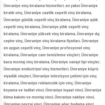
Ümraniye vinç kiralama hizmetleri
,
en yakın Ümraniye
kiralık vinç
,
Ümraniye saatlik sepetli vinç kiralama
,
Ümraniye günlük sepetli vinç kiralama
,
Ümraniye aylık
sepetli vinç kiralama
,
Ümraniye yıllık sepetli vinç
kiralama
,
Ümraniye yüksek vinç kiralama
,
Ümraniye dış
cephe vinç
,
Ümraniye vinç kiralama fiyatları
,
Ümraniye
en uygun sepetli vinç
,
Ümraniye profesyonel vinç
kiralama
,
Ümraniye cam temizleme vinçleri
,
Ümraniye
baca montaj vinç kiralama
,
Ümraniye sanayi tipi vinçler
,
Ümraniye endüstriyel vinç hizmetleri
,
Ümraniye köprü
viyadük vinçleri
,
Ümraniye televizyon çekimi için vinç
kiralama
,
Ümraniye reklamcılık için vinç
,
Ümraniye
boyama ve tadilat vinci
,
Ümraniye inşaat vinci
,
Ümraniye
klima bakımı ve montaj vinci
,
Ümraniye nakliye vinci
,
Ümraniye peyzaj vinci
,
Ümraniye ağaç budama vinci
,