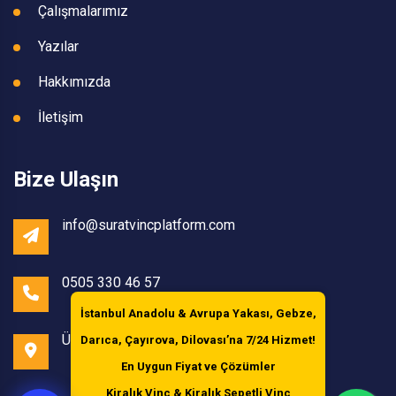
Çalışmalarımız
Yazılar
Hakkımızda
İletişim
Bize Ulaşın
info@suratvincplatform.com
0505 330 46 57
İstanbul Anadolu & Avrupa Yakası, Gebze,
Ümraniye /İstanbul
Darıca, Çayırova, Dilovası’na
7/24 Hizmet!
En Uygun Fiyat ve Çözümler
Kiralık Vinç & Kiralık Sepetli Vinç