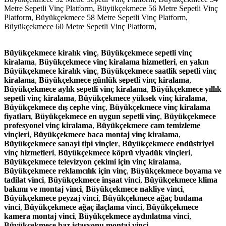
Metre Sepetli Vinç Platform,
Büyükçekmece 56 Metre Sepetli Vinç
Platform,
Büyükçekmece 58 Metre Sepetli Vinç Platform,
Büyükçekmece 60 Metre Sepetli Vinç Platform,
Büyükçekmece kiralık vinç
,
Büyükçekmece sepetli vinç
kiralama
,
Büyükçekmece vinç kiralama hizmetleri
,
en yakın
Büyükçekmece kiralık vinç
,
Büyükçekmece saatlik sepetli vinç
kiralama
,
Büyükçekmece günlük sepetli vinç kiralama
,
Büyükçekmece aylık sepetli vinç kiralama
,
Büyükçekmece yıllık
sepetli vinç kiralama
,
Büyükçekmece yüksek vinç kiralama
,
Büyükçekmece dış cephe vinç
,
Büyükçekmece vinç kiralama
fiyatları
,
Büyükçekmece en uygun sepetli vinç
,
Büyükçekmece
profesyonel vinç kiralama
,
Büyükçekmece cam temizleme
vinçleri
,
Büyükçekmece baca montaj vinç kiralama
,
Büyükçekmece sanayi tipi vinçler
,
Büyükçekmece endüstriyel
vinç hizmetleri
,
Büyükçekmece köprü viyadük vinçleri
,
Büyükçekmece televizyon çekimi için vinç kiralama
,
Büyükçekmece reklamcılık için vinç
,
Büyükçekmece boyama ve
tadilat vinci
,
Büyükçekmece inşaat vinci
,
Büyükçekmece klima
bakımı ve montaj vinci
,
Büyükçekmece nakliye vinci
,
Büyükçekmece peyzaj vinci
,
Büyükçekmece ağaç budama
vinci
,
Büyükçekmece ağaç ilaçlama vinci
,
Büyükçekmece
kamera montaj vinci
,
Büyükçekmece aydınlatma vinci
,
Büyükçekmece baz istasyonu montaj vinci
.