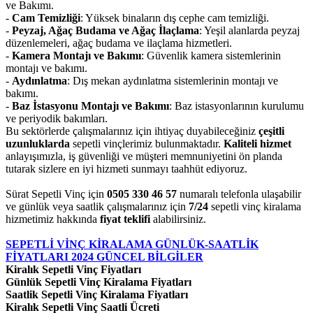
ve Bakımı.
-
Cam Temizliği
: Yüksek binaların dış cephe cam temizliği.
-
Peyzaj, Ağaç Budama ve Ağaç İlaçlama
: Yeşil alanlarda peyzaj
düzenlemeleri, ağaç budama ve ilaçlama hizmetleri.
-
Kamera Montajı ve Bakımı
: Güvenlik kamera sistemlerinin
montajı ve bakımı.
-
Aydınlatma
: Dış mekan aydınlatma sistemlerinin montajı ve
bakımı.
-
Baz İstasyonu Montajı ve Bakımı
: Baz istasyonlarının kurulumu
ve periyodik bakımları.
Bu sektörlerde çalışmalarınız için ihtiyaç duyabileceğiniz
çeşitli
uzunluklarda
sepetli vinçlerimiz bulunmaktadır.
Kaliteli hizmet
anlayışımızla, iş güvenliği ve müşteri memnuniyetini ön planda
tutarak sizlere en iyi hizmeti sunmayı taahhüt ediyoruz.
Sürat Sepetli Vinç için
0505 330 46 57
numaralı telefonla ulaşabilir
ve günlük veya saatlik çalışmalarınız için
7/24
sepetli vinç kiralama
hizmetimiz hakkında
fiyat teklifi
alabilirsiniz.
SEPETLİ VİNÇ KİRALAMA GÜNLÜK-SAATLİK
FİYATLARI 2024 GÜNCEL BİLGİLER
Kiralık Sepetli Vinç Fiyatları
Günlük Sepetli Vinç Kiralama Fiyatları
Saatlik Sepetli Vinç Kiralama Fiyatları
Kiralık Sepetli Vinç Saatli Ücreti