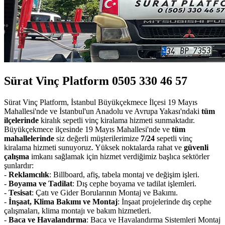
Sürat Vinç Platform 0505 330 46 57
Sürat Vinç Platform, İstanbul Büyükçekmece İlçesi 19 Mayıs
Mahallesi'nde ve İstanbul'un Anadolu ve Avrupa Yakası'ndaki
tüm
ilçelerinde
kiralık sepetli vinç kiralama hizmeti sunmaktadır.
Büyükçekmece ilçesinde 19 Mayıs Mahallesi'nde ve
tüm
mahallelerinde
siz değerli müşterilerimize
7/24
sepetli vinç
kiralama hizmeti sunuyoruz. Yüksek noktalarda rahat ve
güvenli
çalışma
imkanı sağlamak için hizmet verdiğimiz başlıca sektörler
şunlardır:
-
Reklamcılık
: Billboard, afiş, tabela montaj ve değişim işleri.
-
Boyama ve Tadilat
: Dış cephe boyama ve tadilat işlemleri.
-
Tesisat
: Çatı ve Gider Borularının Montaj ve Bakımı.
-
İnşaat, Klima Bakımı ve Montaj
: İnşaat projelerinde dış cephe
çalışmaları, klima montajı ve bakım hizmetleri.
-
Baca ve Havalandırma
: Baca ve Havalandırma Sistemleri Montaj