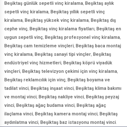
Beşiktaş günlük sepetli vinç kiralama
,
Beşiktaş aylık
sepetli vinç kiralama
,
Beşiktaş yıllık sepetli vinç
kiralama
,
Beşiktaş yüksek vinç kiralama
,
Beşiktaş dış
cephe vinç
,
Beşiktaş vinç kiralama fiyatları
,
Beşiktaş en
uygun sepetli vinç
,
Beşiktaş profesyonel vinç kiralama
,
Beşiktaş cam temizleme vinçleri
,
Beşiktaş baca montaj
vinç kiralama
,
Beşiktaş sanayi tipi vinçler
,
Beşiktaş
endüstriyel vinç hizmetleri
,
Beşiktaş köprü viyadük
vinçleri
,
Beşiktaş televizyon çekimi için vinç kiralama
,
Beşiktaş reklamcılık için vinç
,
Beşiktaş boyama ve
tadilat vinci
,
Beşiktaş inşaat vinci
,
Beşiktaş klima bakımı
ve montaj vinci
,
Beşiktaş nakliye vinci
,
Beşiktaş peyzaj
vinci
,
Beşiktaş ağaç budama vinci
,
Beşiktaş ağaç
ilaçlama vinci
,
Beşiktaş kamera montaj vinci
,
Beşiktaş
aydınlatma vinci
,
Beşiktaş baz istasyonu montaj vinci
.